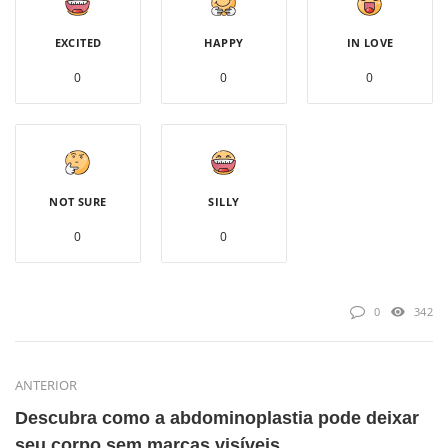
EXCITED
HAPPY
IN LOVE
0
0
0
NOT SURE
SILLY
0
0
0
342
ANTERIOR
Descubra como a abdominoplastia pode deixar
seu corpo sem marcas visíveis